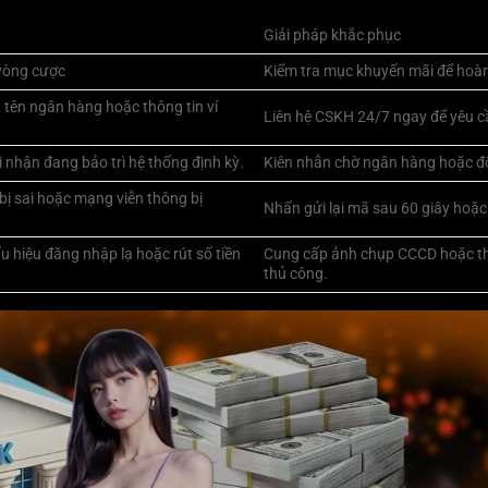
Giải pháp khắc phục
vòng cược
Kiểm tra mục khuyến mãi để hoàn
, tên ngân hàng hoặc thông tin ví
Liên hệ CSKH 24/7 ngay để yêu cầu
nhận đang bảo trì hệ thống định kỳ.
Kiên nhẫn chờ ngân hàng hoặc đổ
 bị sai hoặc mạng viễn thông bị
Nhấn gửi lại mã sau 60 giây hoặc
u hiệu đăng nhập lạ hoặc rút số tiền
Cung cấp ảnh chụp CCCD hoặc th
thủ công.