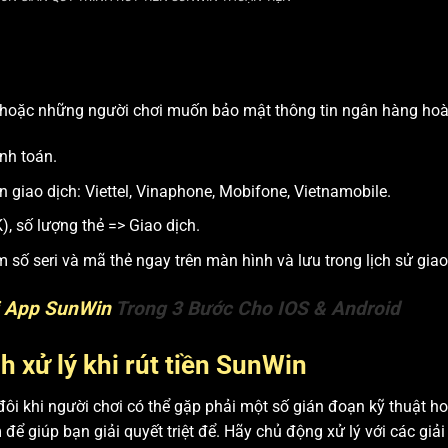
ỏ hoặc những người chơi muốn bảo mật thông tin ngân hàng hoà
nh toán.
iao dịch: Viettel, Vinaphone, Mobifone, Vietnamobile.
, số lượng thẻ => Giao dịch.
 số seri và mã thẻ ngay trên màn hình và lưu trong lịch sử giao
i App SunWin
Trong 3 Bước Cho IOS & Android
h xử lý khi rút tiền SunWin
 đôi khi người chơi có thể gặp phải một số gián đoạn kỹ thuật ho
để giúp bạn giải quyết triệt để. Hãy chủ động xử lý với các giả