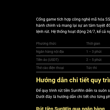
Cổng game tích hợp công nghệ mã hóa SSL 2
hành chính và mang lại sự an tâm tuyệt đố
lệnh rút. Hệ thống hoạt động 24/7, kể cả 
Phương thức
Thời gian
Ngân hàng nội địa
1 – 3 phút
Tiền ảo (USDT)
2 – 5 phút
Thẻ cào điện thoại
Tức thì
Hướng dẫn chi tiết quy tr
Để quy trình rút tiền SunWin diễn ra suôn s
Dưới đây là hướng dẫn chi tiết cho từng 
Rút tiền SunWin qua ngân hàng