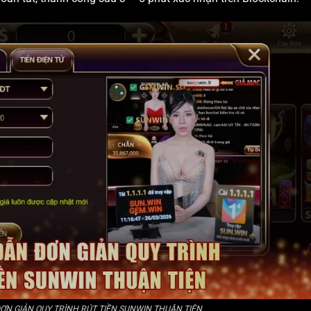
N GIẢN QUY TRÌNH RÚT TIỀN SUNWIN THUẬN TIỆN