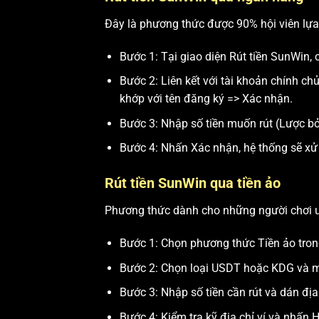
Đây là phương thức được 90% hội viên lựa 
Bước 1: Tại giao diện Rút tiền SunWin,
Bước 2: Liên kết với tài khoản chính 
khớp với tên đăng ký => Xác nhận.
Bước 3: Nhập số tiền muốn rút (Lược bỏ 3
Bước 4: Nhấn Xác nhận, hệ thống sẽ xử l
Rút tiền SunWin qua tiền ảo
Phương thức dành cho những người chơi ưu 
Bước 1: Chọn phương thức Tiền ảo tro
Bước 2: Chọn loại USDT hoặc KDG và mạng
Bước 3: Nhập số tiền cần rút và dán địa
Bước 4: Kiểm tra kỹ địa chỉ ví và nhấn 