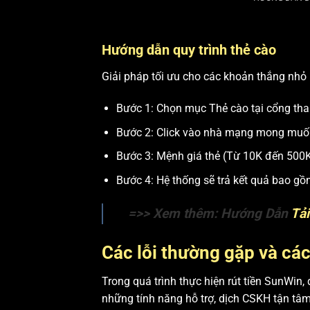
Hướng dẫn quy trình thẻ cào
Giải pháp tối ưu cho các khoản thắng nh
Bước 1: Chọn mục Thẻ cào tại cổng tha
Bước 2: Click vào nhà mạng mong muốn g
Bước 3: Mệnh giá thẻ (Từ 10K đến 500K)
Bước 4: Hệ thống sẽ trả kết quả bao gồm
=>> Xem thêm: Hướng Dẫn
Tả
Các lỗi thường gặp và các
Trong quá trình thực hiện rút tiền SunWin,
những tính năng hỗ trợ, dịch CSKH tận tâm 