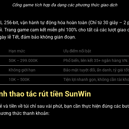
Cổng game tích hợp đa dạng các phương thức giao dịch
56-bit, vận hành tự động hóa hoàn toàn (Chỉ từ 30 giây – 2 phú
i. Trang game cam kết miễn phí 100% cho tất cả các lượt giao dị
ngày lễ Tết, đảm bảo không gián đoạn.
Hạn mức
Ưu điểm nổi bật
50K – 299.000K
Phổ biến, liên kết 35+ ngân hàng VN.
Không giới hạn
Bảo mật tuyệt đối, ẩn danh, tỷ giá tốt
10K – 500K
Tiện lợi nhanh gọn, không cần tài k
ình thao tác rút tiền SunWin
ẻ và tiền về túi chỉ sau vài phút, bạn cần thực hiện đúng các bư
phương thức thanh khoản: