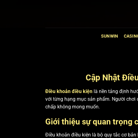
Bỏ
qua
nội
dung
SUNWIN
CASIN
Cập Nhật Điề
Điều khoản điều kiện
là nền tảng định hướ
với từng hạng mục sản phẩm. Người chơi cầ
chấp không mong muốn.
Giới thiệu sự quan trọng 
Điều khoản điều kiện là bộ quy tắc cơ bản