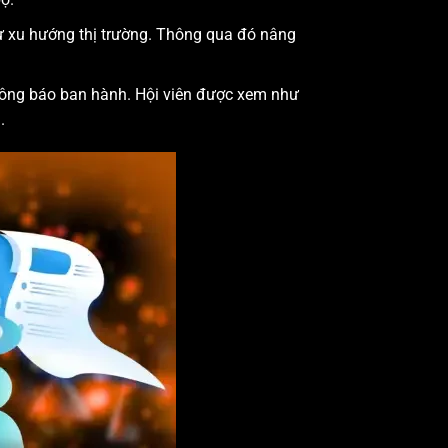
hư xu hướng thị trường. Thông qua đó nâng
 thông báo ban hành. Hội viên được xem như
.