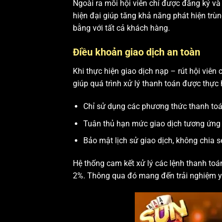
Ngoài ra mỗi hội viên chỉ được đăng ký và
hiện đại giúp tăng khả năng phát hiện trù
bằng với tất cả khách hàng.
Điều khoản giao dịch an toàn
Khi thực hiện giao dịch nạp – rút hội viên
giúp quá trình xử lý thanh toán được thực
Chỉ sử dụng các phương thức thanh toán 
Tuân thủ hạn mức giao dịch tương ứng 
Bảo mật lịch sử giao dịch, không chia sẻ
Hệ thống cam kết xử lý các lệnh thanh toán 
2%. Thông qua đó mang đến trải nghiệm yê