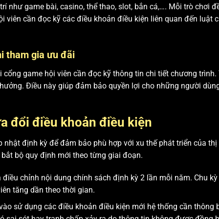
trí như game bài, casino, thể thao, slot, bắn cá,…. Mỗi trò chơ
 viên cần đọc kỹ các điều khoản điều kiện liên quan đến luật ch
i tham gia ưu đãi
 cổng game hội viên cần đọc kỹ thông tin chi tiết chương trình
 thưởng. Điều này giúp đảm bảo quyền lợi cho những người dùng
a đổi điều khoản điều kiện
 nhật định kỳ để đảm bảo phù hợp với xu thế phát triển của thị
 bắt bộ quy định mới theo từng giai đoạn.
h điều chỉnh nội dung chính sách định kỳ 2 lần mỗi năm. Chu k
iên tăng dần theo thời gian.
vào sử dụng các điều khoản điều kiện mới hệ thống cần thông báo
sai sót hay tranh chấp xảy ra do thông tin không được đồng b