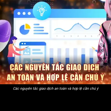
Các nguyên tắc giao dịch an toàn và hợp lệ cần chú ý