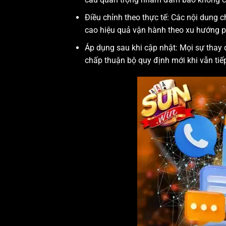
Điều chỉnh theo thực tế: Các nội dung 
cao hiệu quả vận hành theo xu hướng ph
Áp dụng sau khi cập nhật: Mọi sự thay 
chấp thuận bộ quy định mới khi vẫn tiế