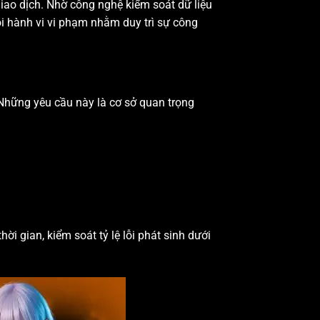
iao dịch. Nhờ công nghệ kiểm soát dữ liệu
ọi hành vi vi phạm nhằm duy trì sự công
. Những yêu cầu này là cơ sở quan trọng
ời gian, kiểm soát tỷ lệ lỗi phát sinh dưới