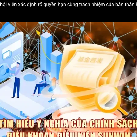
hội viên xác định rõ quyền hạn cùng trách nhiệm của bản thân 