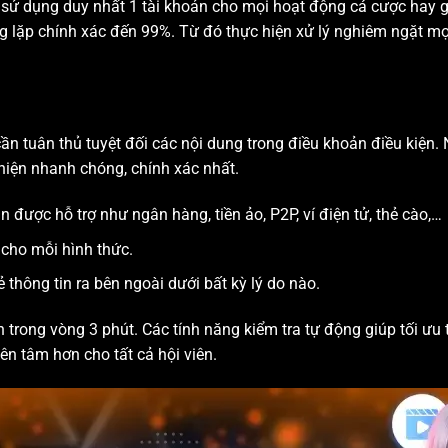
 sử dụng duy nhất 1 tài khoản cho mọi hoạt động cá cược hay g
ng lặp chính xác đến 99%. Từ đó thực hiện xử lý nghiêm ngặt m
 cần tuân thủ tuyệt đối các nội dung trong điều khoản điều kiện
 hiện nhanh chóng, chính xác nhất.
được hỗ trợ như ngân hàng, tiền ảo, P2P, ví điện tử, thẻ cào,…
cho mỗi hình thức.
 thông tin ra bên ngoài dưới bất kỳ lý do nào.
trong vòng 3 phút. Các tính năng kiểm tra tự động giúp tối ưu th
n tâm hơn cho tất cả hội viên.