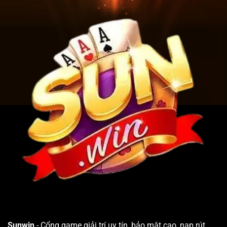
Sunwin
- Cổng game giải trí uy tín, bảo mật cao, nạp rút