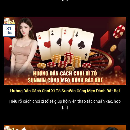
31
Th3
Hướng Dẫn Cách Chơi Xì Tố SunWin Cùng Mẹo Đánh Bất Bại
Hiểu rõ cách chơi xì tố sẽ giúp hội viên thao tác chuẩn xác, hợp
[...]