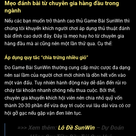
Mẹo đánh bài từ chuyên gia hàng đầu trong
ngành
Nếu các bạn muốn trở thành cao thủ Game Bài SunWin thì
chúng tôi khuyến khích người chơi áp dụng thủ thuật đánh
bài đỉnh cao dưới đây. Đây là mẹo hay ho từ chuyên gia
hàng đầu mà ai cũng nên một lần thử qua. Cụ thể:
Áp dụng quy tắc “chia trứng nhiều giỏ”
Do Game Bài SunWin thường cung cấp mức cược đa dạng
nên sai lầm của người chơi mới chính là dồn hết vốn vào
một ván đấu. Tuy nhiên hành động này dễ dẫn đến rủi ro
cháy tài khoản nhanh chóng nếu thua cuộc. Bởi thế,
chuyên gia khuyến khích hội viên nên chia nhỏ quỹ vốn
thành 20-30 phần để vừa duy trì cuộc vui lâu dài vừa có cơ
hội gỡ gạc nếu gặp vận đen liên tục.
=>> Xem thêm:
Lô Đề SunWin
– Dự Đoán