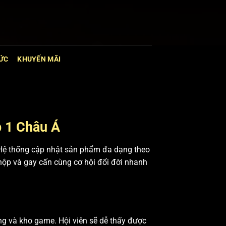
TỨC
KHUYẾN MÃI
p 1 Châu Á
 Hệ thống cập nhật sản phẩm đa dạng theo
hộp và gay cấn cùng cơ hội đổi đời nhanh
ăng và kho game. Hội viên sẽ dễ thấy được