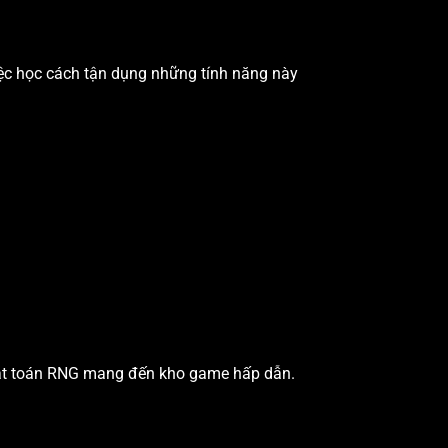
Việc học cách tận dụng những tính năng này
uật toán RNG mang đến kho game hấp dẫn.