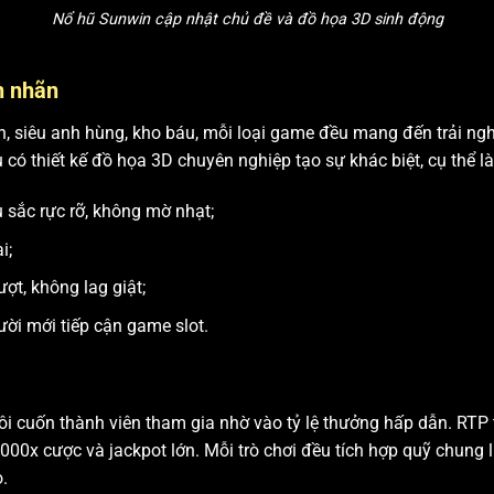
Nổ hũ Sunwin cập nhật chủ đề và đồ họa 3D sinh động
n nhãn
h, siêu anh hùng, kho báu, mỗi loại game đều mang đến trải nghi
có thiết kế đồ họa 3D chuyên nghiệp tạo sự khác biệt, cụ thể là
 sắc rực rỡ, không mờ nhạt;
i;
t, không lag giật;
gười mới tiếp cận game slot.
ôi cuốn thành viên tham gia nhờ vào tỷ lệ thưởng hấp dẫn. RTP t
00x cược và jackpot lớn. Mỗi trò chơi đều tích hợp quỹ chung l
.