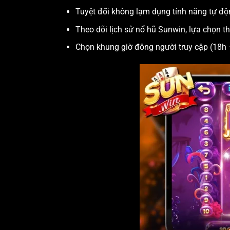
Tuyệt đối không lạm dụng tính năng tự độn
Theo dõi lịch sử nổ hũ Sunwin, lựa chọn th
Chọn khung giờ đông người truy cập (18h – 