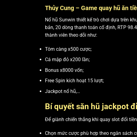
Thủy Cung – Game quay hũ ăn ti
Nổ hũ Sunwin thiết kế trò chơi dựa trên kh
bản, 20 dòng thanh toán cố định, RTP 98.46
thành viên theo dõi như:
Tôm càng x500 cược;
Cá mập đỏ x200 lần;
Bonus x8000 vốn;
Free Spin kích hoạt 15 lượt;
Jackpot nổ hũ,…
Bí quyết săn hũ jackpot đ
Để giành chiến thắng khi quay slot đổi tiề
Chọn mức cược phù hợp theo ngân sách của