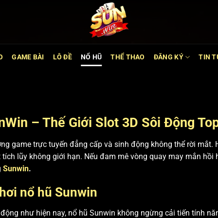
O
GAME BÀI
LÔ ĐỀ
NỔ HŨ
THỂ THAO
ĐĂNG KÝ
TIN 
Win – Thế Giới Slot 3D Sôi Động To
ờng game trực tuyến đẳng cấp và sinh động không thể rời mắt.
ot tích lũy không giới hạn. Nếu đam mê vòng quay may mắn hồi 
g
Sunwin
.
hơi nổ hũ Sunwin
ến động như hiện nay, nổ hũ Sunwin không ngừng cải tiến tính n