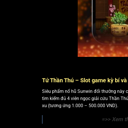
Tứ Thần Thú – Slot game kỳ bí và
Siêu phẩm nổ hũ Sunwin đổi thưởng này có
tìm kiếm đủ 4 viên ngọc giải cứu Thần Thú
xu (tương ứng 1.000 – 500.000 VND).
=>> Xem t