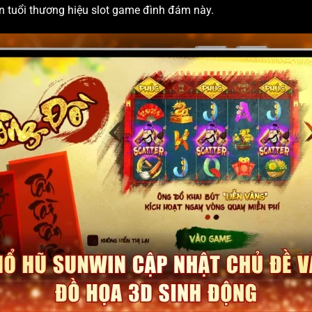
 tuổi thương hiệu slot game đình đám này.