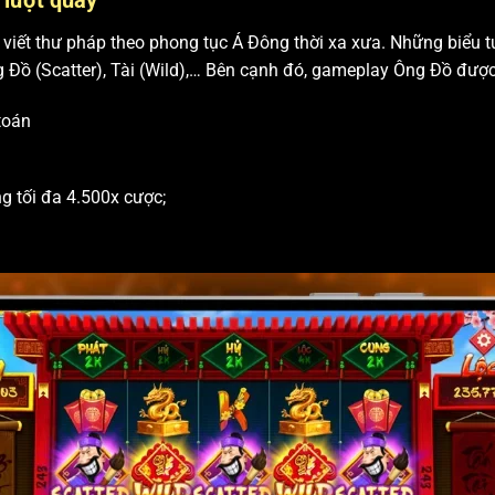
 lượt quay
viết thư pháp theo phong tục Á Đông thời xa xưa. Những biểu t
ng Đồ (Scatter), Tài (Wild),… Bên cạnh đó, gameplay Ông Đồ đượ
toán
 tối đa 4.500x cược;