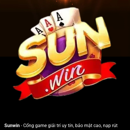
Sunwin
- Cổng game giải trí uy tín, bảo mật cao, nạp rút