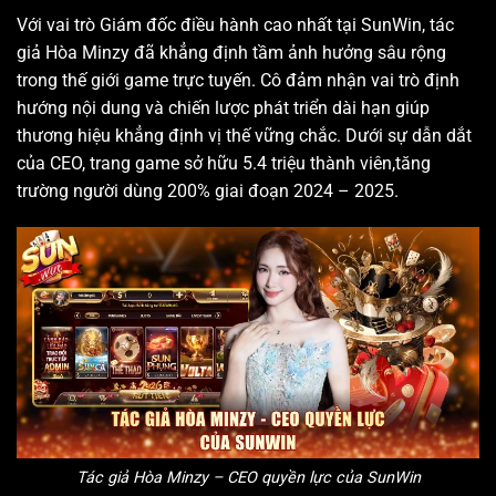
Với vai trò Giám đốc điều hành cao nhất tại SunWin, tác
giả Hòa Minzy đã khẳng định tầm ảnh hưởng sâu rộng
trong thế giới game trực tuyến. Cô đảm nhận vai trò định
hướng nội dung và chiến lược phát triển dài hạn giúp
thương hiệu khẳng định vị thế vững chắc. Dưới sự dẫn dắt
của CEO, trang game sở hữu 5.4 triệu thành viên,tăng
trường người dùng 200% giai đoạn 2024 – 2025.
Tác giả Hòa Minzy – CEO quyền lực của SunWin