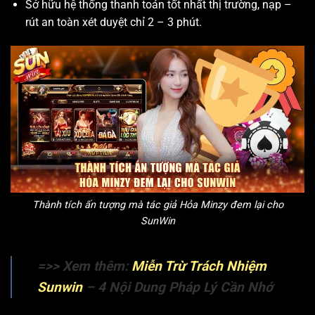
Sở hữu hệ thống thanh toán tốt nhất thị trường, nạp –
rút an toàn xét duyệt chỉ 2 – 3 phút.
Thành tích ấn tượng mà tác giả Hỏa Minzy đem lại cho
SunWin
=>> Xem thêm:
Miễn Trừ Trách Nhiệm
Sunwin
– 4 Nội Dung Pháp Lý Cần Nhớ