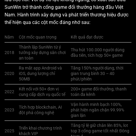
SunWin trở thành cổng game đổi thưởng hàng đầu Việt
Nam. Hành trình xây dựng và phát triển thương hiệu được
thể hiện qua các cột mốc đáng nhớ sau:
Năm
Cột mốc quan trọng
Kết quả đạt được
Thành lập SunWin từ ý
Thu hút 100.000 người dùng
2018
tưởng xây dựng sân chơi
đầu tiên, tích hợp 50+ game
an toàn
Ra mắt app Android và
Tăng 150% người dùng, thời
2020
iOS, dung lượng chỉ
gian trung bình 30 – 40
50MB
phút/phiên
Kết nối với 50+ đơn vị
200+ game đổi thưởng, thanh
2022
cung cấp dịch vụ quốc tế
toán đa kênh
Vận hành minh bạch 100%,
Tích hợp blockchain, AI
2023
phát hiện ngăn chặn 99.99%
đột phá công nghệ
gian lận
Tăng tỷ lệ giữ chân lên 85%, lot
Triển khai chương trình
2025
top 3 cổng game tốt nhất Đông
khách VIP