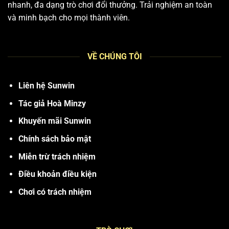
nhanh, đa dạng trò chơi đổi thưởng. Trải nghiệm an toàn
và minh bạch cho mọi thành viên.
VỀ CHÚNG TÔI
Liên hệ Sunwin
Tác giả Hoà Minzy
Khuyến mãi Sunwin
Chính sách bảo mật
Miễn trừ trách nhiệm
Điều khoản điều kiện
Chơi có trách nhiệm