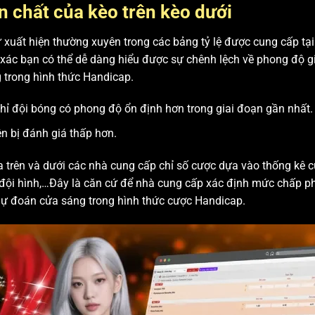
n chất của kèo trên kèo dưới
ữ xuất hiện thường xuyên trong các bảng tỷ lệ được cung cấp tạ
 xác bạn có thể dễ dàng hiểu được sự chênh lệch về phong độ gi
 trong hình thức Handicap.
hỉ đội bóng có phong độ ổn định hơn trong giai đoạn gần nhất.
ên bị đánh giá thấp hơn.
 trên và dưới các nhà cung cấp chỉ số cược dựa vào thống kê cụ
g đội hình,…Đây là căn cứ để nhà cung cấp xác định mức chấp ph
dự đoán cửa sáng trong hình thức cược Handicap.