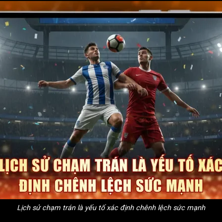
Lịch sử chạm trán là yếu tố xác định chênh lệch sức mạnh