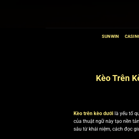
Bỏ
qua
nội
dung
SUNWIN
CASIN
Kèo Trên K
Kèo trên kèo dưới
là yếu tố q
của thuật ngữ này tạo nền tản
sâu từ khái niệm, cách đọc g