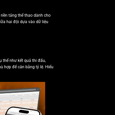
i nền tảng thể thao dành cho
ữa hai đội dựa vào dữ liệu
 thể như kết quả thi đấu,
ù hợp để cân bằng tỷ lệ. Hiểu