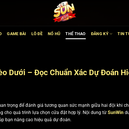
O
GAME BÀI
LÔ ĐỀ
NỔ HŨ
THỂ THAO
ĐĂNG KÝ
TIN 
èo Dưới – Đọc Chuẩn Xác Dự Đoán H
uan trọng để đánh giá tương quan sức mạnh giữa hai đội khi ch
g cho quá trình lựa chọn cửa đặt hợp lý. Nội dung từ
SunWin
dư
iúp bạn nâng cao hiệu quả dự đoán.