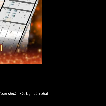
 đoán chuẩn xác bạn cần phải