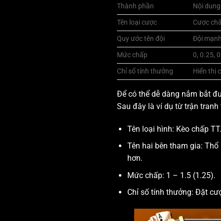
Thành phần
Nội dung
Tên loại cược
Cược chấ
Quy ước tên đội
Đội mạnh
Mức chấp
0, 0.25, 0
Chỉ số tính thưởng
Hiển thị 
Để có thể dễ dàng nắm bắt đượ
Sau đây là ví dụ từ trận tran
Tên loại hình: Kèo chấp TT
Tên hai bên tham gia: Thổ 
hơn.
Mức chấp: 1 – 1.5 (1.25).
Chỉ số tính thưởng: Đặt cư