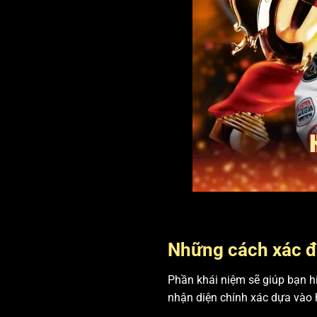
Những cách xác đ
Phần khái niệm sẽ giúp bạn h
nhận diện chính xác dựa vào 