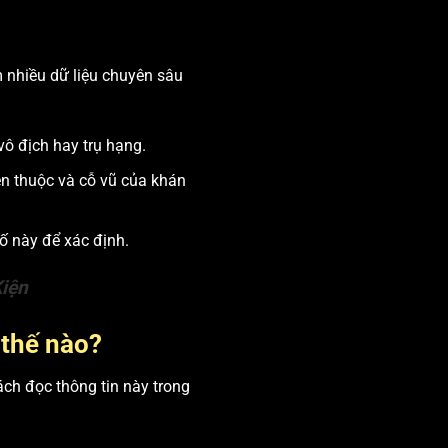
m nhiều dữ liệu chuyên sâu
ô địch hay trụ hạng.
en thuộc và cỗ vũ của khán
tố này để xác định.
Kiện
 thế nào?
ch đọc thông tin này trong