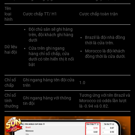
Tên
loại
Cược chấp TT/ H1
Cược chấp toàn trận
hình
Đội chủ sân sẽ ghi hàng
trên, đội khách ghi hàng
Brazil là đội nhà đồng
dưới
thời là cửa trên.
Dữ liệu
Cửa trên ghi ngang
Morocco là đội khách
hai đội
hàng chỉ số chấp, cửa
đồng thời là cửa dưới.
dưới có tên hiển thị ít nổi
bật
Chỉ số
Ghi ngang hàng tên đội cửa
1.0
chấp
trên
Chỉ số
Tương ứng với tên Brazil và
Ghi ngang hàng với thông
tính
Morocco có odds lần lượt
tin đội
thưởng
là -0.94 và 0.82.