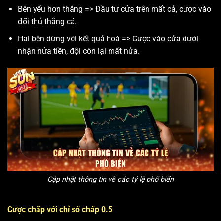
Bên yếu hơn thắng => Đầu tư cửa trên mất cả, cược vào
đối thủ thắng cả.
Hai bên dừng với kết quả hoà => Cược vào cửa dưới
nhận nửa tiền, đội còn lại mất nửa.
Cập nhật thông tin về các tỷ lệ phổ biến
Cược chấp với chỉ số chấp 0.5